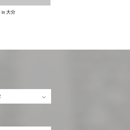
in 大分
OPEN
OPEN