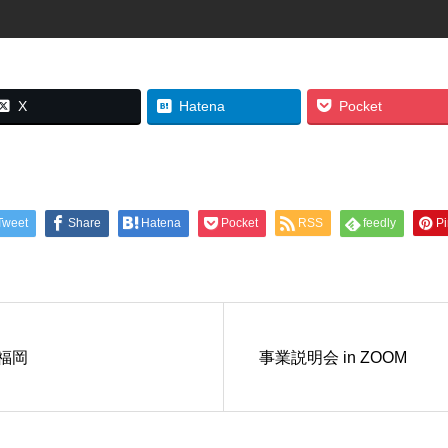
X
Hatena
Pocket
Tweet
Share
Hatena
Pocket
RSS
feedly
Pi
 福岡
事業説明会 in ZOOM