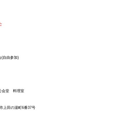
た
会(自由参加)
公会堂 料理室
市上田の湯町6番37号