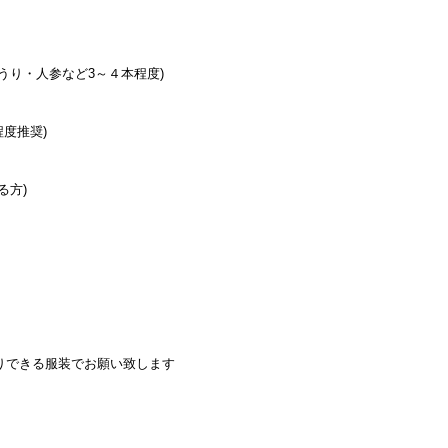
うり・人参など3～４本程度)
程度推奨)
る方)
りできる服装でお願い致します
】