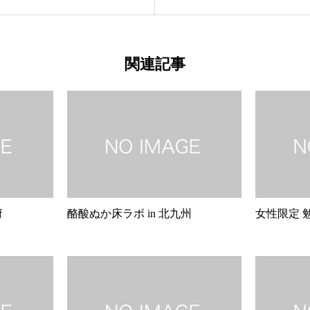
関連記事
府
酪酸ぬか床ラボ in 北九州
女性限定 勉