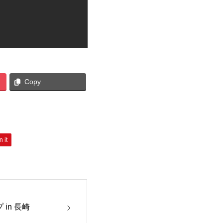
Copy
n it
in 長崎