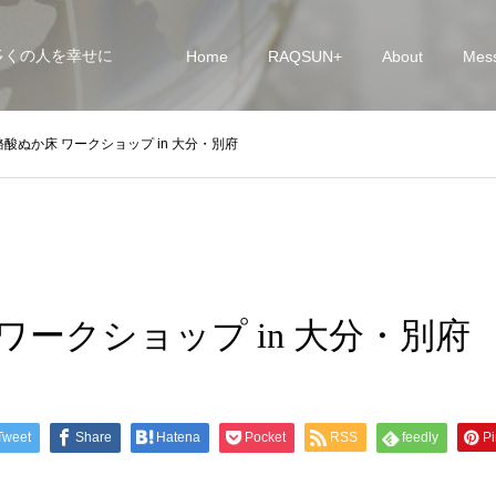
多くの人を幸せに
Home
RAQSUN+
About
Mes
酪酸ぬか床 ワークショップ in 大分・別府
ワークショップ in 大分・別府
Tweet
Share
Hatena
Pocket
RSS
feedly
Pi