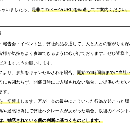
しゃいましたら、
是非このページ(URL)を転送してご案内ください
点
・報告会・イベントは、弊社商品を通して、人と人との繋がりを深
皆様が気持ちよく参加できるように心がけております。ぜひ皆様全
だきますようお願いします。
により、参加をキャンセルされる場合、
開始の1時間前までに当社
るにも関わらず、開催日時にご入場されない場合、ご提供いただい
ます。
を一切禁止
します。万が一会の最中にこういった行為が起こった場
為や迷惑行為にて弊社へクレームがあがった場合、以後のイベント
は、勧誘されている側の判断に基づくものとします。