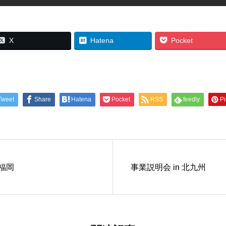
X
Hatena
Pocket
Tweet
Share
Hatena
Pocket
RSS
feedly
Pi
 福岡
事業説明会 in 北九州