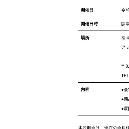
開催日
令和
開催日時
開場
場所
福
アミ
〒8
TEL
内容
●
●
●
本説明会は、現在の会員