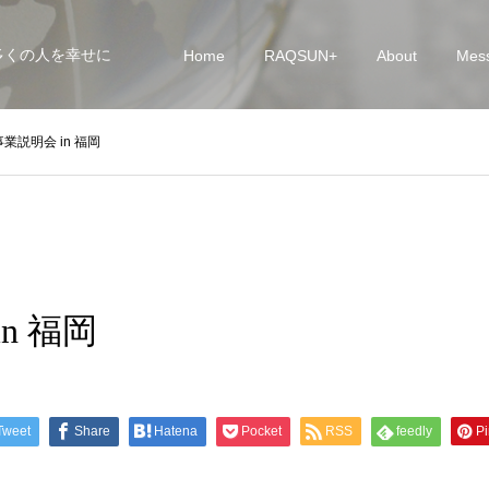
多くの人を幸せに
Home
RAQSUN+
About
Mes
事業説明会 in 福岡
n 福岡
Tweet
Share
Hatena
Pocket
RSS
feedly
Pi